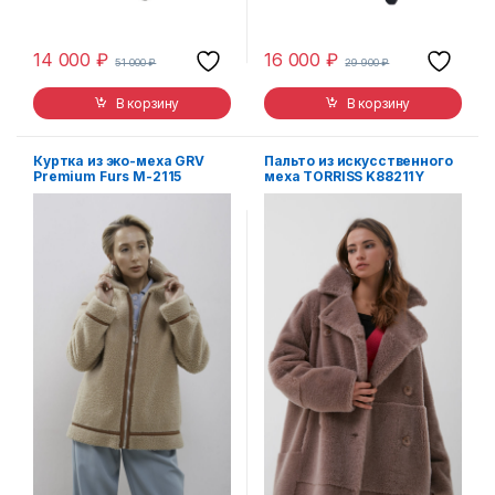
14 000
₽
16 000
₽
51 000
₽
29 900
₽
В корзину
В корзину
Куртка из эко-меха GRV
Пальто из искусственного
Premium Furs M-2115
меха TORRISS K88211Y