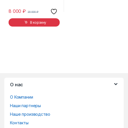
8 000
₽
20 000
₽
В корзину
B
О нас
r
О Компании
a
Наши партнеры
n
Наше производство
d
Контакты