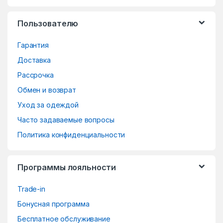
s
Пользователю
C
Гарантия
a
Доставка
r
Рассрочка
o
Обмен и возврат
Уход за одеждой
u
Часто задаваемые вопросы
s
Политика конфиденциальности
e
Программы лояльности
l
Trade-in
Бонусная программа
Бесплатное обслуживание