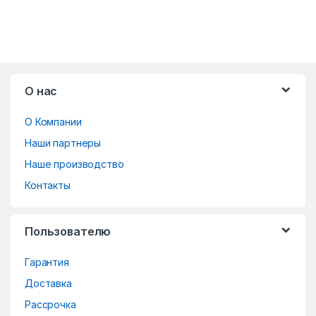
B
О нас
r
О Компании
a
Наши партнеры
n
Наше производство
d
Контакты
s
Пользователю
C
Гарантия
a
Доставка
r
Рассрочка