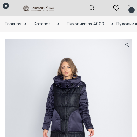
Skip to navigation
Skip to content
0
0
Главная
Каталог
Пуховики за 4900
Пуховик 
🔍