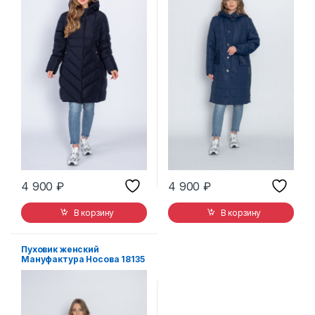
4 900
₽
4 900
₽
В корзину
В корзину
Пуховик женский
Мануфактура Носова 18135
розовый