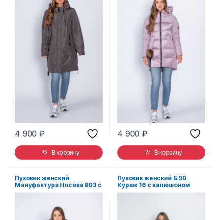
4 900
₽
4 900
₽
В корзину
В корзину
Пуховик женский
Пуховик женский Б 90
Мануфактура Носова 803 с
Кураж 16 с капюшоном
капюшоном синий
синий