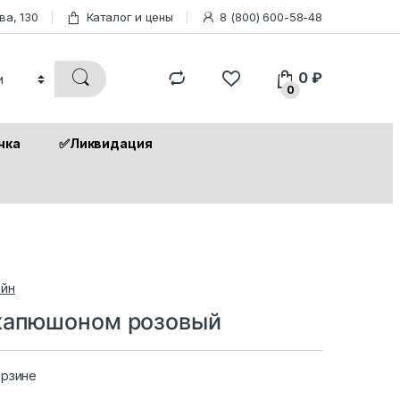
ва, 130
Каталог и цены
8 (800) 600-58-48
0
₽
0
чка
✅Ликвидация
йн
 капюшоном розовый
орзине