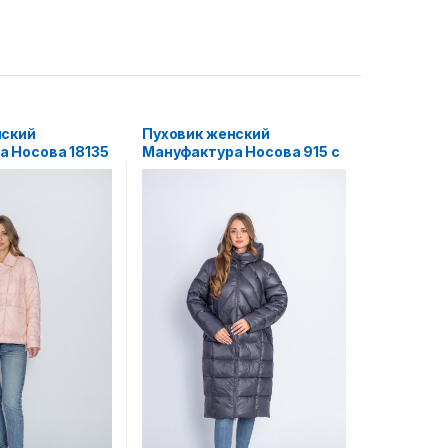
нский
Пуховик женский
 Носова 18135
Мануфактура Носова 915 с
капюшоном серый