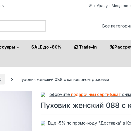
аты
г.Уфа, ул. Менделее
or:
ссуары
SALE до -80%
Trade-in
Рассро
0
Пуховик женский 088 с капюшоном розовый
оформите
подарочный сертификат
онла
Пуховик женский 088 с
Еще -5% по промо-коду "Доставка" в К