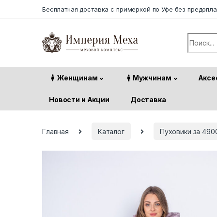
Skip to navigation
Skip to content
Бесплатная доставка с примеркой по Уфе без предопл
Search f
Женщинам
Мужчинам
Аксе
Новости и Акции
Доставка
Главная
Каталог
Пуховики за 490