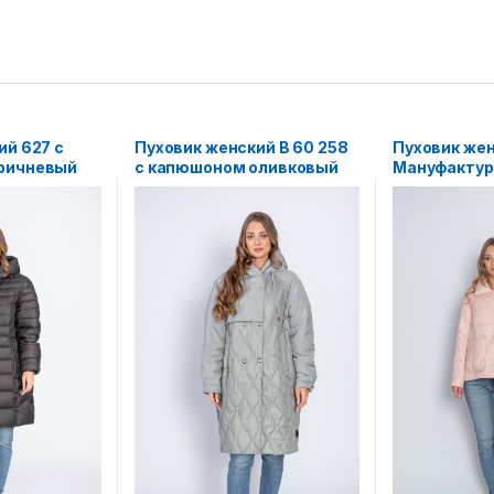
ий 627 с
Пуховик женский B 60 258
Пуховик же
ричневый
с капюшоном оливковый
Мануфактура
розовый