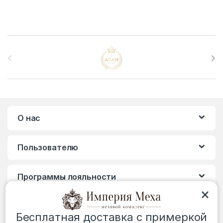
B
r
a
n
О нас
d
s
Пользователю
C
Программы лояльности
a
×
r
Бесплатная доставка с примеркой