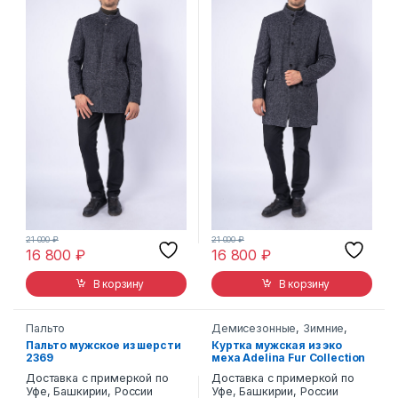
21 000
₽
21 000
₽
16 800
₽
16 800
₽
В корзину
В корзину
Пальто
Демисезонные
,
Зимние
,
Шубы
Пальто мужское из шерсти
Куртка мужская из эко
2369
меха Adelina Fur Collection
M-02
Доставка с примеркой по
Доставка с примеркой по
Уфе, Башкирии, России
Уфе, Башкирии, России