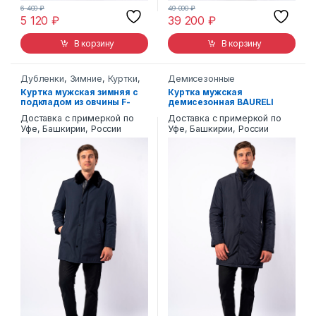
6 400
₽
49 000
₽
5 120
₽
39 200
₽
В корзину
В корзину
Дубленки
,
Зимние
,
Куртки
,
Демисезонные
Пуховики
Куртка мужская зимняя с
Куртка мужская
подкладом из овчины F-
демисезонная BAURELI
7521
1320-1
Доставка с примеркой по
Доставка с примеркой по
Уфе, Башкирии, России
Уфе, Башкирии, России