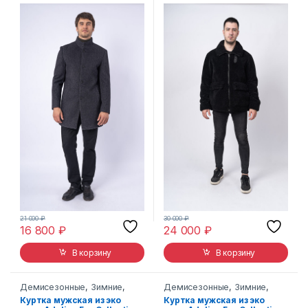
21 000
₽
30 000
₽
16 800
₽
24 000
₽
В корзину
В корзину
Демисезонные
,
Зимние
,
Демисезонные
,
Зимние
,
Шубы
Куртки
,
Шубы
Куртка мужская из эко
Куртка мужская из эко