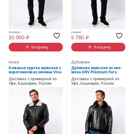
25 000
₽
7 200
₽
20 000
₽
5 760
₽
В корзину
В корзину
Кожа
Дубленки
Кожаная куртка мужская с
Дубленка мужская из эко-
воротником из овчины Viva
меха GRV Premium Furs
Dolce Vita 1991
AM-8200
Доставка с примеркой по
Доставка с примеркой по
Уфе, Башкирии, России
Уфе, Башкирии, России