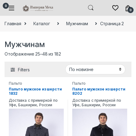
Skip to navigation
Skip to content
0
0
Главная
Каталог
Мужчинам
Страница 2
Мужчинам
Сортировка: самые недавние
Отображение 25–48 из 182
Filters
Пальто
Пальто
Пальто мужское из шерсти
Пальто мужское из шерсти
1832
8202
Доставка с примеркой по
Доставка с примеркой по
Уфе, Башкирии, России
Уфе, Башкирии, России