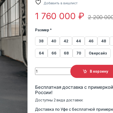
Добавить в вишлист
1 760 000
₽
2 200 00
Размер *
38
40
42
44
46
48
64
66
68
70
Оверсайз
Шуба из меха соболя Меха России С-6 qua
В корзину
Бесплатная доставка с примеркой
России!
Доступны 2 вида доставки:
Доставка по Уфе с бесплатной примерк