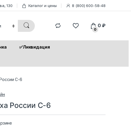
ва, 130
Каталог и цены
8 (800) 600-58-48
0
₽
0
чка
✅Ликвидация
России С-6
йн
ха России С-6
орзине