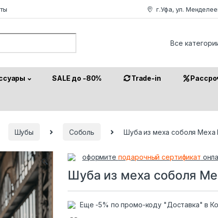
аты
г.Уфа, ул. Менделее
or:
ссуары
SALE до -80%
Trade-in
Рассро
Шубы
Соболь
Шуба из меха соболя Меха 
оформите
подарочный сертификат
онла
🔍
Шуба из меха соболя Ме
Еще -5% по промо-коду "Доставка" в К