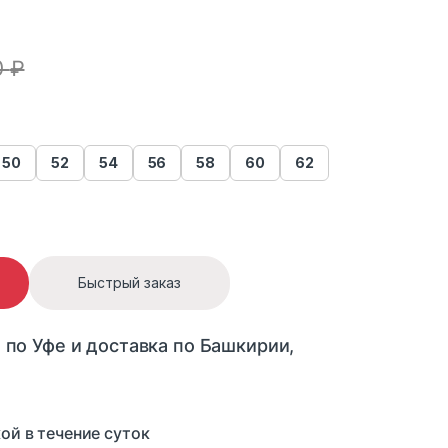
0
₽
50
52
54
56
58
60
62
ntity
Быстрый заказ
 по Уфе и доставка по Башкирии,
ой в течение суток