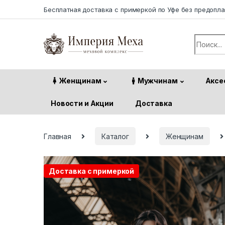
Skip to navigation
Skip to content
Бесплатная доставка с примеркой по Уфе без предопл
Search f
Женщинам
Мужчинам
Аксе
Новости и Акции
Доставка
Главная
Каталог
Женщинам
Доставка с примеркой