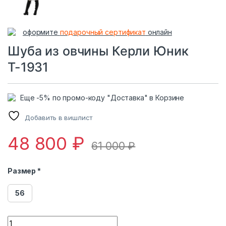
оформите
подарочный сертификат
онлайн
Шуба из овчины Керли Юник
Т-1931
Еще -5% по промо-коду "Доставка" в Корзине
Добавить в вишлист
48 800
₽
61 000
₽
Размер *
56
Шуба из овчины Керли Юник Т-1931 quantity