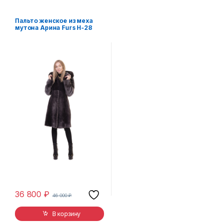
Пальто женское из меха
мутона Арина Furs Н-28
36 800
₽
46 000
₽
В корзину