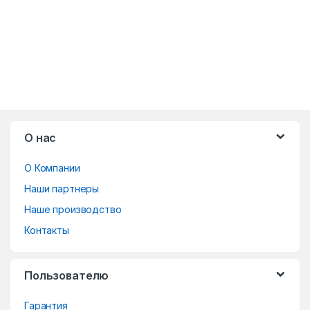
B
О нас
r
О Компании
a
Наши партнеры
n
Наше производство
d
Контакты
s
Пользователю
C
Гарантия