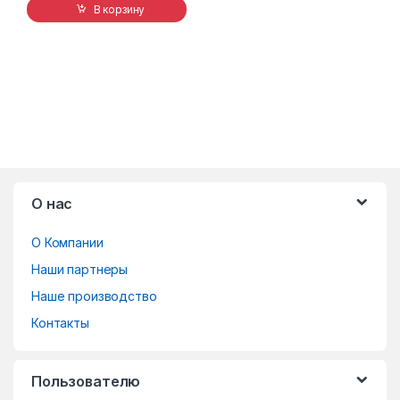
В корзину
B
О нас
r
О Компании
a
Наши партнеры
n
Наше производство
d
Контакты
s
Пользователю
C