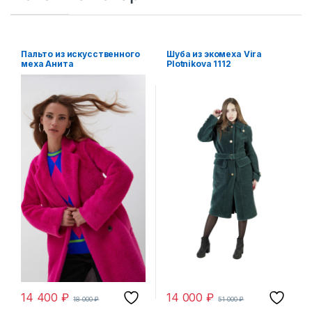
Пальто из искусственного
Шуба из экомеха Vira
меха Анита
Plotnikova 1112
14 400
₽
14 000
₽
18 000
₽
51 000
₽