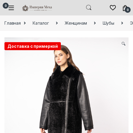
Skip to navigation
Skip to content
0
0
Главная
Каталог
Женщинам
Шубы
Э
🔍
Доставка с примеркой