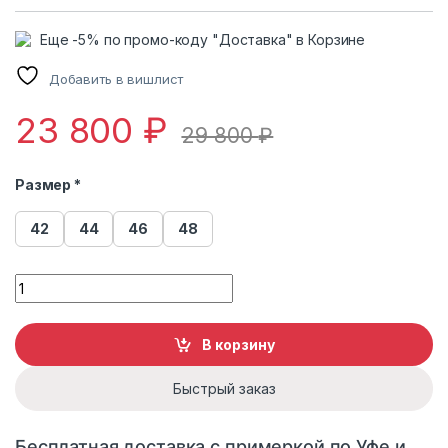
Еще -5% по промо-коду "Доставка" в Корзине
Добавить в вишлист
23 800
₽
29 800
₽
Размер *
42
44
46
48
Шуба женская из эко меха ElectraStyle 53018 quantity
В корзину
Быстрый заказ
Бесплатная доставка с примеркой по Уфе и