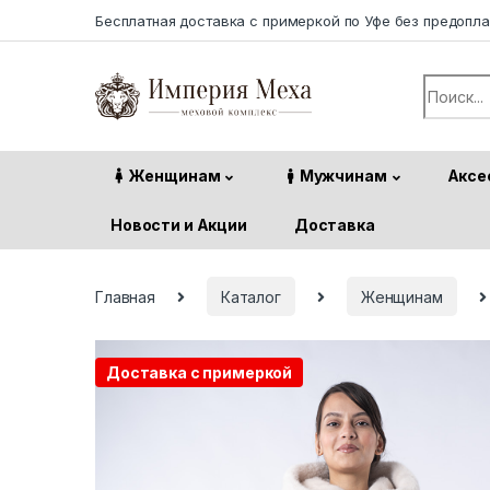
Skip to navigation
Skip to content
Бесплатная доставка с примеркой по Уфе без предопл
Search f
Женщинам
Мужчинам
Аксе
Новости и Акции
Доставка
Главная
Каталог
Женщинам
Доставка с примеркой