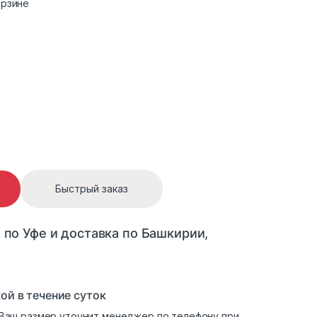
орзине
ом BARILAFENI Y6538 с капюшоном quantity
Быстрый заказ
 по Уфе и доставка по Башкирии,
ой в течение суток
. Ваш размер уточнит менеджер по телефону при