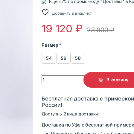
Еще -5% по промо-коду "Доставка" в К
Добавить в вишлист
19 120
₽
23 900
₽
Размер *
54
56
58
Дубленка женская из эко кожи с эко мех
В корзину
Бесплатная доставка с примеркой
России!
Доступны 2 вида доставки:
Доставка по Уфе с бесплатной примерк
Положите в Корзину от 1 до 3 товаров