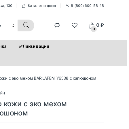
ва, 130
Каталог и цены
8 (800) 600-58-48
0
₽
0
чка
✅Ликвидация
кожи с эко мехом BARILAFENI Y6538 с капюшоном
йн
о кожи с эко мехом
пюшоном