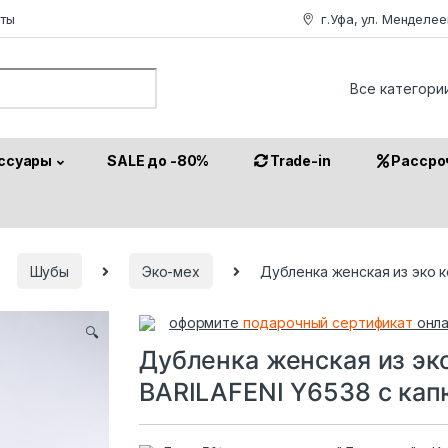
аты
г.Уфа, ул. Менделее
or:
ссуары
SALE до -80%
Trade-in
Рассро
Шубы
Эко-мех
Дубленка женская из эко 
оформите
подарочный сертификат
онла
🔍
Дубленка женская из эк
BARILAFENI Y6538 с ка