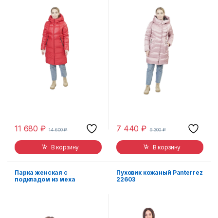
11 680
₽
7 440
₽
14 600
₽
9 300
₽
В корзину
В корзину
Парка женская с
Пуховик кожаный Panterrez
подкладом из меха
22603
кролика P005