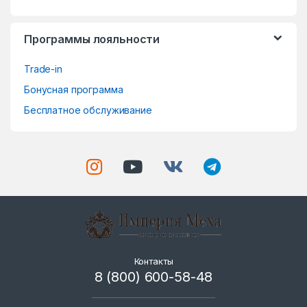
e
Программы лояльности
l
Trade-in
Бонусная программа
Бесплатное обслуживание
Контакты
8 (800) 600-58-48