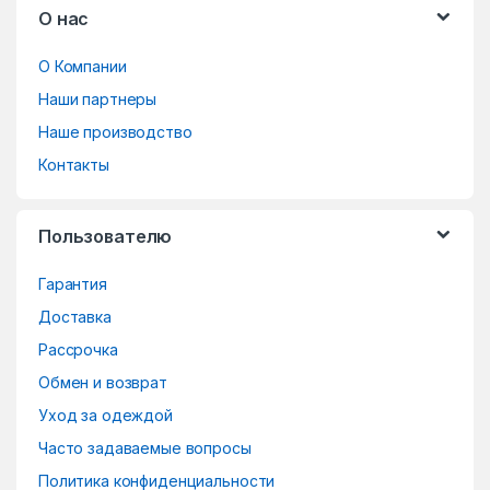
О нас
r
О Компании
a
Наши партнеры
n
Наше производство
d
Контакты
s
Пользователю
C
Гарантия
a
Доставка
r
Рассрочка
o
Обмен и возврат
Уход за одеждой
u
Часто задаваемые вопросы
s
Политика конфиденциальности