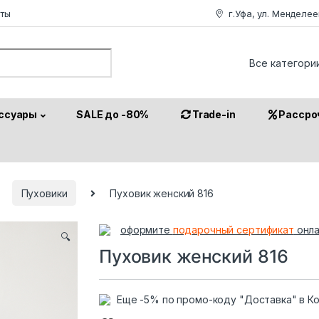
аты
г.Уфа, ул. Менделее
or:
ссуары
SALE до -80%
Trade-in
Рассро
Пуховики
Пуховик женский 816
оформите
подарочный сертификат
онла
🔍
Пуховик женский 816
Еще -5% по промо-коду "Доставка" в К