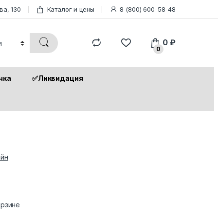
ва, 130
Каталог и цены
8 (800) 600-58-48
0
₽
0
чка
✅Ликвидация
йн
орзине