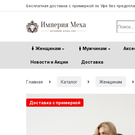
Skip to navigation
Skip to content
Бесплатная доставка с примеркой по Уфе без предопл
Search f
Женщинам
Мужчинам
Аксе
Новости и Акции
Доставка
Главная
Каталог
Женщинам
Доставка с примеркой