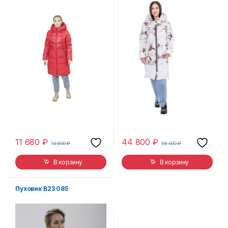
11 680
₽
44 800
₽
14 600
₽
56 000
₽
В корзину
В корзину
Пуховик В23 085