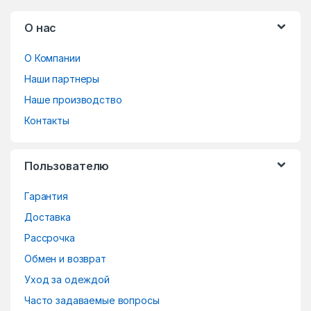
B
О нас
r
О Компании
a
Наши партнеры
n
Наше производство
d
Контакты
s
Пользователю
C
Гарантия
a
Доставка
r
Рассрочка
o
Обмен и возврат
Уход за одеждой
u
Часто задаваемые вопросы