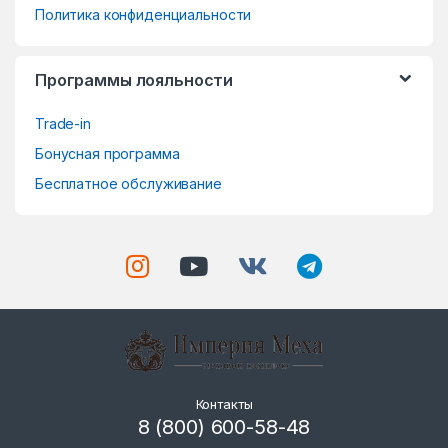
s
Политика конфиденциальности
e
Программы лояльности
l
Trade-in
Бонусная программа
Бесплатное обслуживание
Контакты
8 (800) 600-58-48