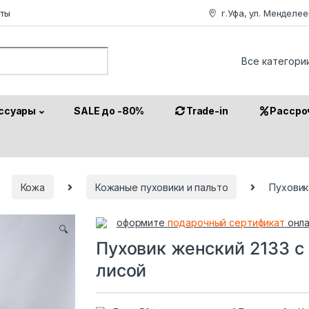
аты
г.Уфа, ул. Менделее
or:
ссуары
SALE до -80%
Trade-in
Рассро
Кожа
Кожаные пуховики и пальто
Пуховик
оформите
подарочный сертификат
онла
🔍
Пуховик женский 2133 с
лисой