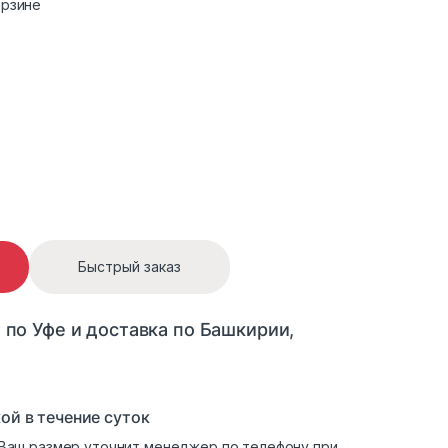
орзине
елкой лисой quantity
Быстрый заказ
 по Уфе и доставка по Башкирии,
ой в течение суток
. Ваш размер уточнит менеджер по телефону при