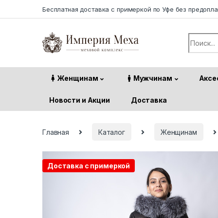
Skip to navigation
Skip to content
Бесплатная доставка с примеркой по Уфе без предопл
Search f
Женщинам
Мужчинам
Аксе
Новости и Акции
Доставка
Главная
Каталог
Женщинам
Доставка с примеркой