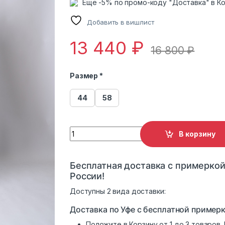
Еще -5% по промо-коду "Доставка" в К
Добавить в вишлист
13 440
₽
16 800
₽
Размер *
44
58
Пуховик женский 2133 с капюшоном с отд
В корзину
Бесплатная доставка с примеркой
России!
Доступны 2 вида доставки:
Доставка по Уфе с бесплатной примерк
Положите в Корзину от 1 до 3 товаров