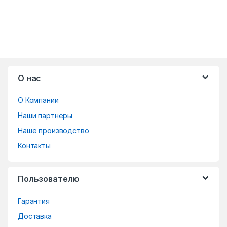
B
О нас
r
О Компании
a
Наши партнеры
n
Наше производство
d
Контакты
s
Пользователю
C
Гарантия
a
Доставка