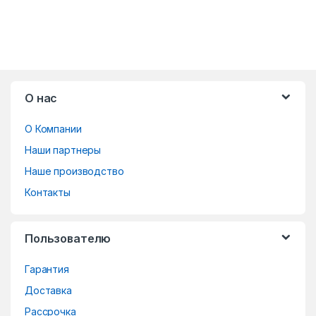
B
О нас
r
О Компании
a
Наши партнеры
n
Наше производство
d
Контакты
s
Пользователю
C
Гарантия
a
Доставка
r
Рассрочка