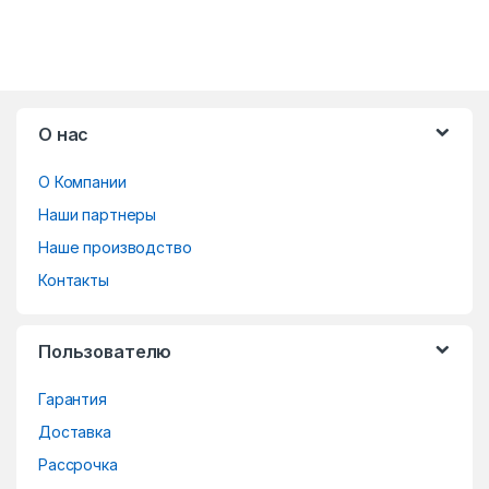
B
О нас
r
О Компании
a
Наши партнеры
n
Наше производство
d
Контакты
s
Пользователю
C
Гарантия
a
Доставка
r
Рассрочка