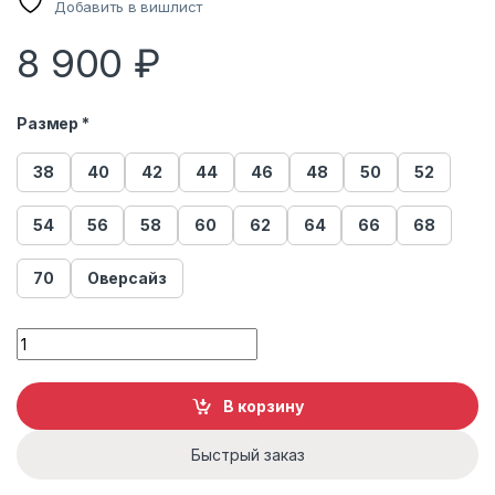
Добавить в вишлист
8 900
₽
Размер *
38
40
42
44
46
48
50
52
54
56
58
60
62
64
66
68
70
Оверсайз
Сумка женская отделка енота quantity
В корзину
Быстрый заказ