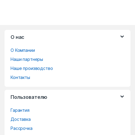
B
О нас
r
О Компании
a
Наши партнеры
n
Наше производство
d
Контакты
s
Пользователю
C
Гарантия
a
Доставка
r
Рассрочка