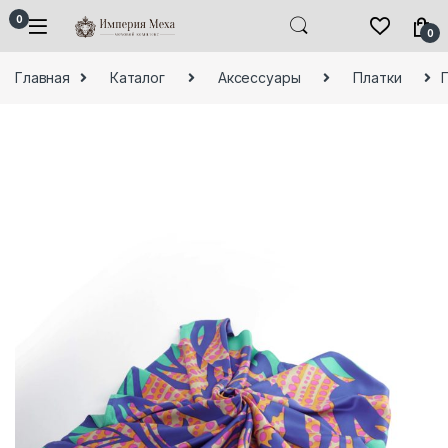
Skip to navigation
Skip to content
0
0
Главная
Каталог
Аксессуары
Платки