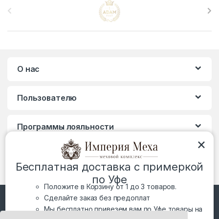
r
a
n
О нас
d
s
Пользователю
C
Программы лояльности
a
×
r
Бесплатная доставка с примеркой
o
по Уфе
Положите в Корзину от 1 до 3 товаров.
u
Сделайте заказ без предоплат
Мы бесплатно привезем вам по Уфе товары на
s