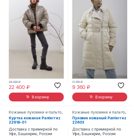
28 000
₽
11 700
₽
22 400
₽
9 360
₽
В корзину
В корзину
Кожаные пуховики и пальто
,
Кожаные пуховики и пальто
,
Пуховики
Пуховики
Куртка кожаная Panterrez
Пуховик кожаный Panterrez
22618-01
22603
Доставка с примеркой по
Доставка с примеркой по
Уфе, Башкирии, России
Уфе, Башкирии, России