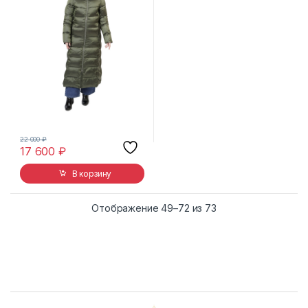
22 000
₽
17 600
₽
В корзину
Сортировка: самы
Отображение 49–72 из 73
B