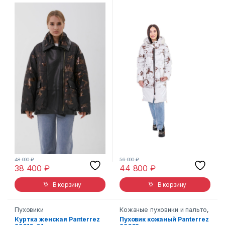
48 000
₽
56 000
₽
38 400
₽
44 800
₽
В корзину
В корзину
Пуховики
Кожаные пуховики и пальто
,
Пуховики
Куртка женская Panterrez
Пуховик кожаный Panterrez