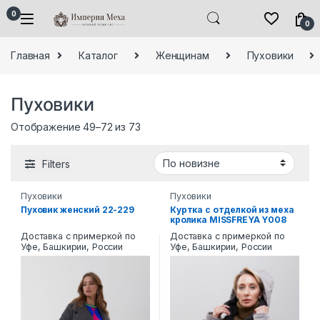
Skip to navigation
Skip to content
0
0
Главная
Каталог
Женщинам
Пуховики
Пуховики
Сортировка: самые недавние
Отображение 49–72 из 73
Filters
Пуховики
Пуховики
Пуховик женский 22-229
Куртка с отделкой из меха
кролика MISSFREYA Y008
Доставка с примеркой по
Доставка с примеркой по
Уфе, Башкирии, России
Уфе, Башкирии, России