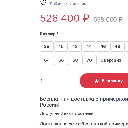
Добавить в вишлист
526 400
₽
658 000
₽
Размер *
38
40
42
44
46
48
64
66
68
70
Оверсайз
Шуба норковая Греция Makis Blackglama q
В корзину
Бесплатная доставка с примеркой
России!
Доступны 2 вида доставки:
Доставка по Уфе с бесплатной примерк