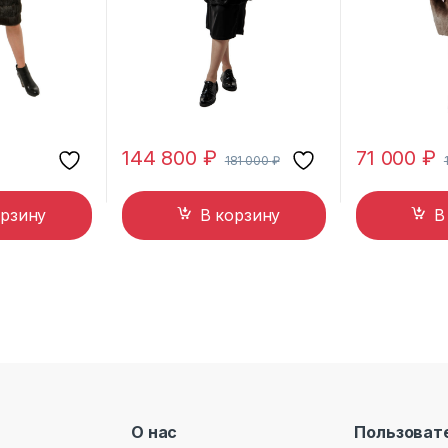
144 800
₽
71 000
₽
181 000
₽
орзину
В корзину
В
О нас
Пользоват