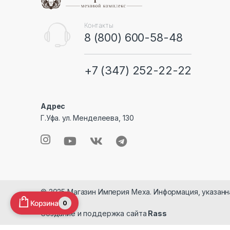
a
n
Контакты
8 (800) 600-58-48
d
s
+7 (347) 252-22-22
C
Адрес
a
Г.Уфа. ул. Менделеева, 130
r
o
u
s
© 2025 Магазин Империя Меха. Информация, указанн
Корзина
0
e
Создание и поддержка сайта
Rass