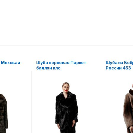
 Меховая
Шуба норковая Паркет
Шуба из Боб
баллон клс
России 453