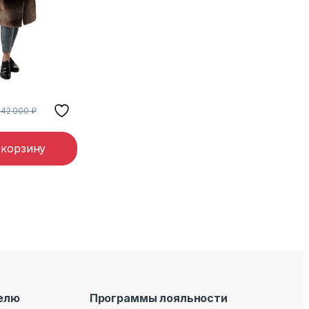
142 000
₽
 корзину
елю
Программы лояльности