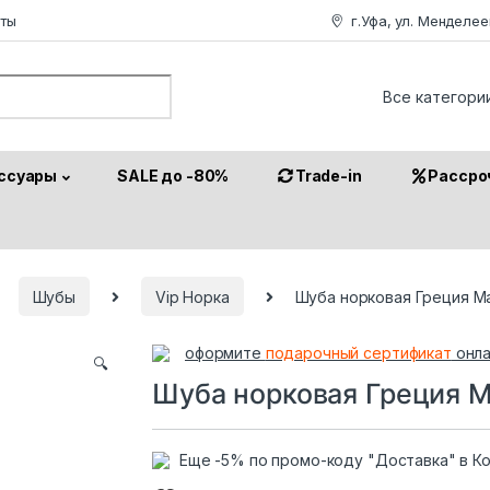
аты
г.Уфа, ул. Менделее
or:
ссуары
SALE до -80%
Trade-in
Рассро
Шубы
Vip Норка
Шуба норковая Греция Ma
оформите
подарочный сертификат
онла
🔍
Шуба норковая Греция Ma
Еще -5% по промо-коду "Доставка" в К