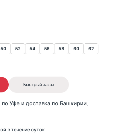
50
52
54
56
58
60
62
uantity
Быстрый заказ
 по Уфе и доставка по Башкирии,
ой в течение суток