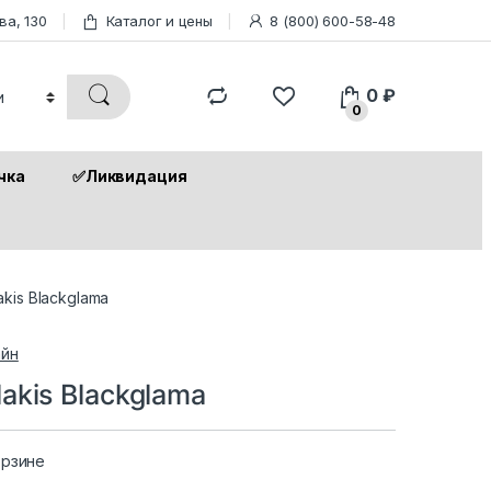
ва, 130
Каталог и цены
8 (800) 600-58-48
0
₽
0
чка
✅Ликвидация
kis Blackglama
йн
kis Blackglama
орзине