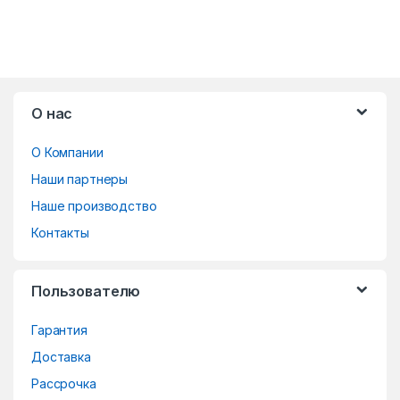
B
О нас
r
О Компании
a
Наши партнеры
n
Наше производство
d
Контакты
s
Пользователю
C
Гарантия
a
Доставка
r
Рассрочка