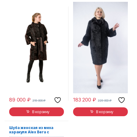
89 000
₽
183 200
₽
219 000
₽
229 000
₽
В корзину
В корзину
Шуба женская из меха
каракуля Alex Вега с
капюшоном