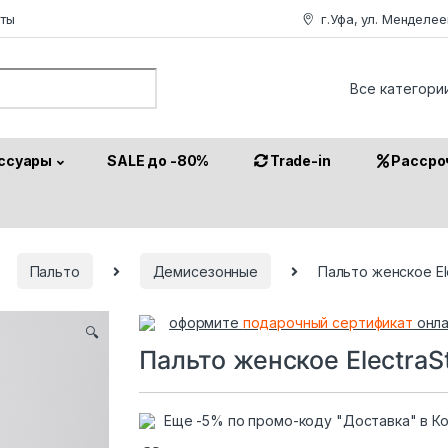
аты
г.Уфа, ул. Менделее
or:
ссуары
SALE до -80%
Trade-in
Рассро
Пальто
Демисезонные
Пальто женское Ele
оформите
подарочный сертификат
онла
🔍
Пальто женское ElectraS
Еще -5% по промо-коду "Доставка" в К