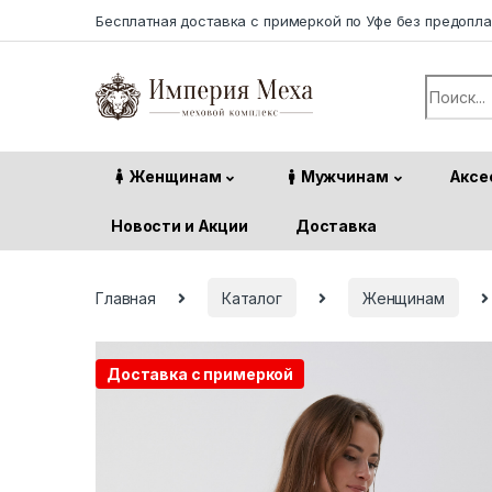
Skip to navigation
Skip to content
Бесплатная доставка с примеркой по Уфе без предопл
Search f
Женщинам
Мужчинам
Аксе
Новости и Акции
Доставка
Главная
Каталог
Женщинам
Доставка с примеркой