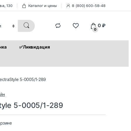
ва, 130
Каталог и цены
8 (800) 600-58-48
0
₽
0
чка
✅Ликвидация
ctraStyle 5-0005/1-289
йн
tyle 5-0005/1-289
орзине